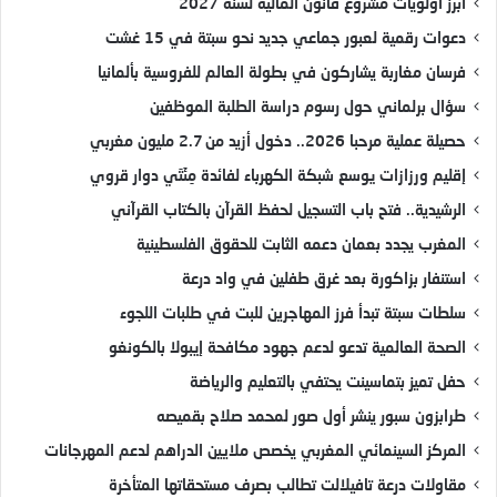
أبرز أولويات مشروع قانون المالية لسنة 2027
دعوات رقمية لعبور جماعي جديد نحو سبتة في 15 غشت
فرسان مغاربة يشاركون في بطولة العالم للفروسية بألمانيا
سؤال برلماني حول رسوم دراسة الطلبة الموظفين
حصيلة عملية مرحبا 2026.. دخول أزيد من 2.7 مليون مغربي
إقليم ورزازات يوسع شبكة الكهرباء لفائدة مِئَتَي دوار قروي
الرشيدية.. فتح باب التسجيل لحفظ القرآن بالكتاب القرآني
المغرب يجدد بعمان دعمه الثابت للحقوق الفلسطينية
استنفار بزاكورة بعد غرق طفلين في واد درعة
سلطات سبتة تبدأ فرز المهاجرين للبت في طلبات اللجوء
الصحة العالمية تدعو لدعم جهود مكافحة إيبولا بالكونغو
حفل تميز بتماسينت يحتفي بالتعليم والرياضة
طرابزون سبور ينشر أول صور لمحمد صلاح بقميصه
المركز السينمائي المغربي يخصص ملايين الدراهم لدعم المهرجانات
مقاولات درعة تافيلالت تطالب بصرف مستحقاتها المتأخرة