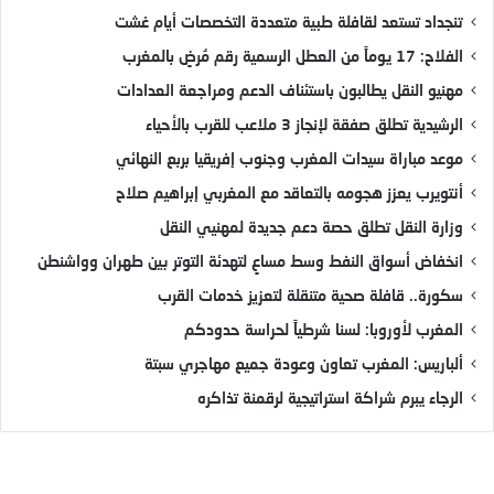
تنجداد تستعد لقافلة طبية متعددة التخصصات أيام غشت
الفلاح: 17 يوماً من العطل الرسمية رقم مُرضٍ بالمغرب
مهنيو النقل يطالبون باستئناف الدعم ومراجعة العدادات
الرشيدية تطلق صفقة لإنجاز 3 ملاعب للقرب بالأحياء
موعد مباراة سيدات المغرب وجنوب إفريقيا بربع النهائي
أنتويرب يعزز هجومه بالتعاقد مع المغربي إبراهيم صلاح
وزارة النقل تطلق حصة دعم جديدة لمهنيي النقل
انخفاض أسواق النفط وسط مساعٍ لتهدئة التوتر بين طهران وواشنطن
سكورة.. قافلة صحية متنقلة لتعزيز خدمات القرب
المغرب لأوروبا: لسنا شرطياً لحراسة حدودكم
ألباريس: المغرب تعاون وعودة جميع مهاجري سبتة
الرجاء يبرم شراكة استراتيجية لرقمنة تذاكره