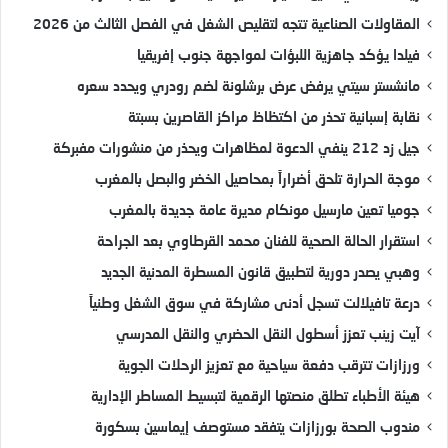
المقاولات الصناعية تتجه لتقليص الشغل في الفصل الثالث من 2026
فيلدا يؤكد جاهزية اللبؤات لمواجهة جنوب إفريقيا
مانشستر سيتي يرفض عرض برشلونة لضم رودري ويحدد سعره
نقابة إسبانية تحذر من اكتظاظ مراكز القاصرين بسبتة
جيل زد 212 ينفي الدعوة لمظاهرات ويحذر من منشورات مفبركة
موجة الحرارة تلحق أضراراً بمحاصيل الخضر والبصل بالمغرب
جوميا تعين مارسيل مونكام مديرة عامة جديدة بالمغرب
استقرار الحالة الصحية للفنان محمد القرطاوي بعد الجراحة
وهبي يصدر دورية لتطبيق قانون المسطرة المدنية الجديد
درعة تافيلالت تسجل أدنى مشاركة في سوق الشغل وطنياً
آيت زينب تعزز أسطول النقل الحضري والنقل المدرسي
ورزازات تترقب دفعة سياحية مع تعزيز الرحلات الجوية
هيئة الأطباء تطلق منصتها الرقمية لتبسيط المساطر الإدارية
مندوب الصحة بورزازات يتفقد مستوصف إيماسين بسكورة