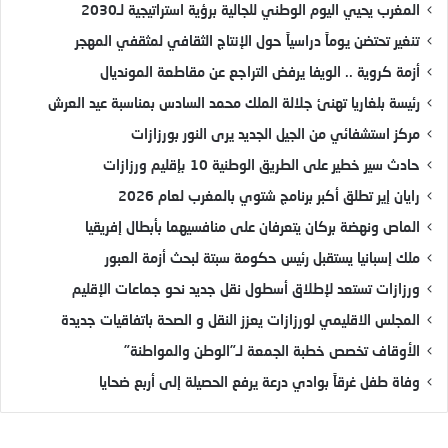
المغرب يحيي اليوم الوطني للجالية برؤية استراتيجية لـ2030
تنغير تحتضن يوماً دراسياً حول الإنتاج الثقافي لمثقفي المهجر
أزمة كروية .. الويفا يرفض التراجع عن مقاطعة المونديال
رئيسة بلغاريا تهنئ جلالة الملك محمد السادس بمناسبة عيد العرش
مركز استشفائي من الجيل الجديد يرى النور بورزازات
حادث سير خطير على الطريق الوطنية 10 بإقليم ورزازات
رايان إير تطلق أكبر برنامج شتوي بالمغرب لعام 2026
الماص ونهضة بركان يتعرفان على منافسيهما بأبطال إفريقيا
ملك إسبانيا يستقبل رئيس حكومة سبتة لبحث أزمة العبور
ورزازات تستعد لإطلاق أسطول نقل جديد نحو جماعات الإقليم
المجلس الاقليمي لورزازات يعزز النقل و الصحة باتفاقيات جديدة
الأوقاف تخصص خطبة الجمعة لـ”الوطن والمواطنة”
وفاة طفل غرقاً بوادي درعة يرفع الحصيلة إلى أربع ضحايا