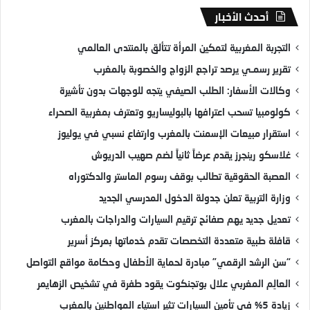
أحدث الأخبار
التجربة المغربية لتمكين المرأة تتألق بالمنتدى العالمي
تقرير رسمـي يرصد تراجع الزواج والخصوبة بالمغرب
وكالات الأسفار: الطلب الصيفي يتجه للوجهات بدون تأشيرة
كولومبيا تسحب اعترافها بالبوليساريو وتعترف بمغربية الصحراء
استقرار مبيعات الإسمنت بالمغرب وارتفاع نسبي في يوليوز
غلاسكو رينجرز يقدم عرضاً ثانياً لضم صهيب الدريوش
العصبة الحقوقية تطالب بوقف رسوم الماستر والدكتوراه
وزارة التربية تعلن جدولة الدخول المدرسي الجديد
تعديل جديد يهم صفائح ترقيم السيارات والدراجات بالمغرب
قافلة طبية متعددة التخصصات تقدم خدماتها بمركز أسرير
“سن الرشد الرقمي” مبادرة لحماية الأطفال وحكامة مواقع التواصل
العالِم المغربي علال بوتجنكوت يقود طفرة في تشخيص الزهايمر
زيادة 5% في تأمين السيارات تثير استياء المواطنين بالمغرب