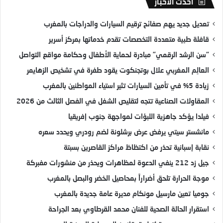
أحدث الأخبار
تعديل جديد يهم صفائح ترقيم السيارات والدراجات بالمغرب
قافلة طبية متعددة التخصصات تقدم خدماتها بمركز أسرير
“سن الرشد الرقمي” مبادرة لحماية الأطفال وحكامة مواقع التواصل
العالِم المغربي علال بوتجنكوت يقود طفرة في تشخيص الزهايمر
زيادة 5% في تأمين السيارات تثير استياء المواطنين بالمغرب
المقاولات الصناعية تتجه لتقليص الشغل في الفصل الثالث من 2026
فيلدا يؤكد جاهزية اللبؤات لمواجهة جنوب إفريقيا
مانشستر سيتي يرفض عرض برشلونة لضم رودري ويحدد سعره
نقابة إسبانية تحذر من اكتظاظ مراكز القاصرين بسبتة
جيل زد 212 ينفي الدعوة لمظاهرات ويحذر من منشورات مفبركة
موجة الحرارة تلحق أضراراً بمحاصيل الخضر والبصل بالمغرب
جوميا تعين مارسيل مونكام مديرة عامة جديدة بالمغرب
استقرار الحالة الصحية للفنان محمد القرطاوي بعد الجراحة