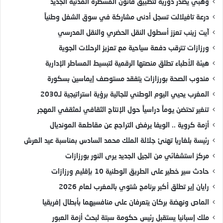
وهبي يصدر دورية لتطبيق قانون المسطرة المدنية الجديد
درعة تافيلالت تسجل أدنى مشاركة في سوق الشغل وطنياً
آيت زينب تعزز أسطول النقل الحضري والنقل المدرسي
ورزازات تترقب دفعة سياحية مع تعزيز الرحلات الجوية
هيئة الأطباء تطلق منصتها الرقمية لتبسيط المساطر الإدارية
مندوب الصحة بورزازات يتفقد مستوصف إيماسين بسكورة
المغرب يحيي اليوم الوطني للجالية برؤية استراتيجية لـ2030
تنغير تحتضن يوماً دراسياً حول الإنتاج الثقافي لمثقفي المهجر
أزمة كروية .. الويفا يرفض التراجع عن مقاطعة المونديال
رئيسة بلغاريا تهنئ جلالة الملك محمد السادس بمناسبة عيد العرش
مركز استشفائي من الجيل الجديد يرى النور بورزازات
حادث سير خطير على الطريق الوطنية 10 بإقليم ورزازات
رايان إير تطلق أكبر برنامج شتوي بالمغرب لعام 2026
الماص ونهضة بركان يتعرفان على منافسيهما بأبطال إفريقيا
ملك إسبانيا يستقبل رئيس حكومة سبتة لبحث أزمة العبور