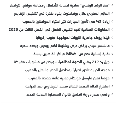
“سن الرشد الرقمي” مبادرة لحماية الأطفال وحكامة مواقع التواصل
العالِم المغربي علال بوتجنكوت يقود طفرة في تشخيص الزهايمر
زيادة 5% في تأمين السيارات تثير استياء المواطنين بالمغرب
المقاولات الصناعية تتجه لتقليص الشغل في الفصل الثالث من 2026
فيلدا يؤكد جاهزية اللبؤات لمواجهة جنوب إفريقيا
مانشستر سيتي يرفض عرض برشلونة لضم رودري ويحدد سعره
نقابة إسبانية تحذر من اكتظاظ مراكز القاصرين بسبتة
جيل زد 212 ينفي الدعوة لمظاهرات ويحذر من منشورات مفبركة
موجة الحرارة تلحق أضراراً بمحاصيل الخضر والبصل بالمغرب
جوميا تعين مارسيل مونكام مديرة عامة جديدة بالمغرب
استقرار الحالة الصحية للفنان محمد القرطاوي بعد الجراحة
وهبي يصدر دورية لتطبيق قانون المسطرة المدنية الجديد