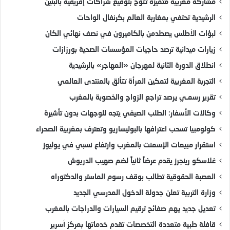
مشاركة مغربية متميزة تتوج بتوقيع شراكات إفريقية بالبنين
الرشيدية تحتفي بمغاربة العالم بكرنفال الواحات
لبؤات الأطلس يصطدمن بالكاميرون في نصف نهائي الكان
زيارات ميدانية ترصد حاجيات المؤسسات الصحية بورزازات
انطلاق الدورة الثانية لمهرجان «المهاجر» بالرشيدية
التجربة المغربية لتمكين المرأة تتألق بالمنتدى العالمي
تقرير رسمـي يرصد تراجع الزواج والخصوبة بالمغرب
وكالات الأسفار: الطلب الصيفي يتجه للوجهات بدون تأشيرة
كولومبيا تسحب اعترافها بالبوليساريو وتعترف بمغربية الصحراء
استقرار مبيعات الإسمنت بالمغرب وارتفاع نسبي في يوليوز
غلاسكو رينجرز يقدم عرضاً ثانياً لضم صهيب الدريوش
العصبة الحقوقية تطالب بوقف رسوم الماستر والدكتوراه
وزارة التربية تعلن جدولة الدخول المدرسي الجديد
تعديل جديد يهم صفائح ترقيم السيارات والدراجات بالمغرب
قافلة طبية متعددة التخصصات تقدم خدماتها بمركز أسرير