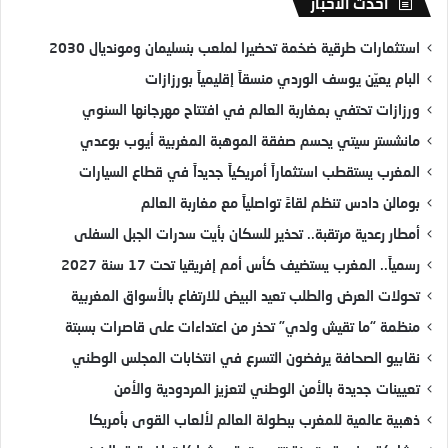
أحدث الأخبار
استثمارات طرقية ضخمة تحضيرا لملعب بنسليمان ومونديال 2030
البام يعيّن يوسف الوردي منسقاً إقليمياً بورزازات
ورزازات تحتفي بمغاربة العالم في افتتاح مهرجانها السنوي
مانشستر سيتي يحسم صفقة الموهبة المغربية أيوب بوعدي
المغرب يستقطب استثماراً أمريكياً جديداً في قطاع السيارات
بومالن دادس تنظم لقاءً تواصلياً مع مغاربة العالم
أمطار رعدية مرتقبة.. تحذير للسكان بأيت سدرات الجبل السفلى
رسمياً.. المغرب يستضيف كأس أمم إفريقيا تحت 17 سنة 2027
تحولات العرض والطلب تعيد البيض للارتفاع بالأسواق المغربية
منظمة “ما تقيش ولدي” تحذر من اعتداءات على قاصرات بسبتة
نقابيو الصحافة يرفضون التسرع في انتخابات المجلس الوطني
تعيينات جديدة بالأمن الوطني لتعزيز المردودية والأمن
ذهبية عالمية للمغرب ببطولة العالم لألعاب القوى بأمريكا