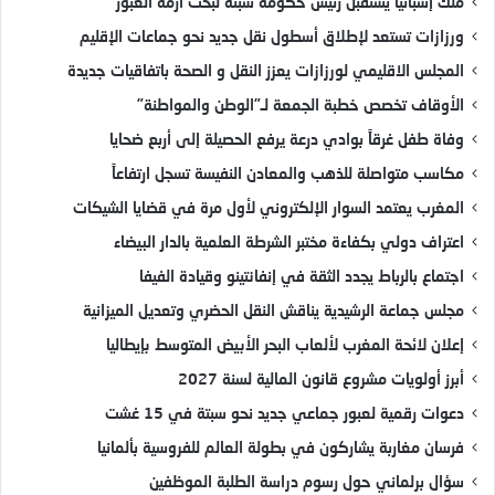
ملك إسبانيا يستقبل رئيس حكومة سبتة لبحث أزمة العبور
ورزازات تستعد لإطلاق أسطول نقل جديد نحو جماعات الإقليم
المجلس الاقليمي لورزازات يعزز النقل و الصحة باتفاقيات جديدة
الأوقاف تخصص خطبة الجمعة لـ”الوطن والمواطنة”
وفاة طفل غرقاً بوادي درعة يرفع الحصيلة إلى أربع ضحايا
مكاسب متواصلة للذهب والمعادن النفيسة تسجل ارتفاعاً
المغرب يعتمد السوار الإلكتروني لأول مرة في قضايا الشيكات
اعتراف دولي بكفاءة مختبر الشرطة العلمية بالدار البيضاء
اجتماع بالرباط يجدد الثقة في إنفانتينو وقيادة الفيفا
مجلس جماعة الرشيدية يناقش النقل الحضري وتعديل الميزانية
إعلان لائحة المغرب لألعاب البحر الأبيض المتوسط بإيطاليا
أبرز أولويات مشروع قانون المالية لسنة 2027
دعوات رقمية لعبور جماعي جديد نحو سبتة في 15 غشت
فرسان مغاربة يشاركون في بطولة العالم للفروسية بألمانيا
سؤال برلماني حول رسوم دراسة الطلبة الموظفين