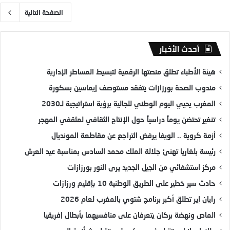
الصفحة التالية
أحدث الأخبار
هيئة الأطباء تطلق منصتها الرقمية لتبسيط المساطر الإدارية
مندوب الصحة بورزازات يتفقد مستوصف إيماسين بسكورة
المغرب يحيي اليوم الوطني للجالية برؤية استراتيجية لـ2030
تنغير تحتضن يوماً دراسياً حول الإنتاج الثقافي لمثقفي المهجر
أزمة كروية .. الويفا يرفض التراجع عن مقاطعة المونديال
رئيسة بلغاريا تهنئ جلالة الملك محمد السادس بمناسبة عيد العرش
مركز استشفائي من الجيل الجديد يرى النور بورزازات
حادث سير خطير على الطريق الوطنية 10 بإقليم ورزازات
رايان إير تطلق أكبر برنامج شتوي بالمغرب لعام 2026
الماص ونهضة بركان يتعرفان على منافسيهما بأبطال إفريقيا