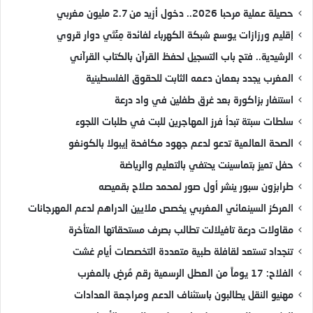
حصيلة عملية مرحبا 2026.. دخول أزيد من 2.7 مليون مغربي
إقليم ورزازات يوسع شبكة الكهرباء لفائدة مِئَتَي دوار قروي
الرشيدية.. فتح باب التسجيل لحفظ القرآن بالكتاب القرآني
المغرب يجدد بعمان دعمه الثابت للحقوق الفلسطينية
استنفار بزاكورة بعد غرق طفلين في واد درعة
سلطات سبتة تبدأ فرز المهاجرين للبت في طلبات اللجوء
الصحة العالمية تدعو لدعم جهود مكافحة إيبولا بالكونغو
حفل تميز بتماسينت يحتفي بالتعليم والرياضة
طرابزون سبور ينشر أول صور لمحمد صلاح بقميصه
المركز السينمائي المغربي يخصص ملايين الدراهم لدعم المهرجانات
مقاولات درعة تافيلالت تطالب بصرف مستحقاتها المتأخرة
تنجداد تستعد لقافلة طبية متعددة التخصصات أيام غشت
الفلاح: 17 يوماً من العطل الرسمية رقم مُرضٍ بالمغرب
مهنيو النقل يطالبون باستئناف الدعم ومراجعة العدادات