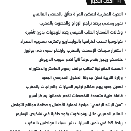
أحدث الأخبار
التجربة المغربية لتمكين المرأة تتألق بالمنتدى العالمي
تقرير رسمـي يرصد تراجع الزواج والخصوبة بالمغرب
وكالات الأسفار: الطلب الصيفي يتجه للوجهات بدون تأشيرة
كولومبيا تسحب اعترافها بالبوليساريو وتعترف بمغربية الصحراء
استقرار مبيعات الإسمنت بالمغرب وارتفاع نسبي في يوليوز
غلاسكو رينجرز يقدم عرضاً ثانياً لضم صهيب الدريوش
العصبة الحقوقية تطالب بوقف رسوم الماستر والدكتوراه
وزارة التربية تعلن جدولة الدخول المدرسي الجديد
تعديل جديد يهم صفائح ترقيم السيارات والدراجات بالمغرب
قافلة طبية متعددة التخصصات تقدم خدماتها بمركز أسرير
“سن الرشد الرقمي” مبادرة لحماية الأطفال وحكامة مواقع التواصل
العالِم المغربي علال بوتجنكوت يقود طفرة في تشخيص الزهايمر
زيادة 5% في تأمين السيارات تثير استياء المواطنين بالمغرب