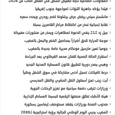
المقاولات الصناعية تتجه لتقليص الشغل في الفصل الثالث من 2026
فيلدا يؤكد جاهزية اللبؤات لمواجهة جنوب إفريقيا
مانشستر سيتي يرفض عرض برشلونة لضم رودري ويحدد سعره
نقابة إسبانية تحذر من اكتظاظ مراكز القاصرين بسبتة
جيل زد 212 ينفي الدعوة لمظاهرات ويحذر من منشورات مفبركة
موجة الحرارة تلحق أضراراً بمحاصيل الخضر والبصل بالمغرب
جوميا تعين مارسيل مونكام مديرة عامة جديدة بالمغرب
استقرار الحالة الصحية للفنان محمد القرطاوي بعد الجراحة
وهبي يصدر دورية لتطبيق قانون المسطرة المدنية الجديد
درعة تافيلالت تسجل أدنى مشاركة في سوق الشغل وطنياً
آيت زينب تعزز أسطول النقل الحضري والنقل المدرسي
ورزازات تترقب دفعة سياحية مع تعزيز الرحلات الجوية
هيئة الأطباء تطلق منصتها الرقمية لتبسيط المساطر الإدارية
مندوب الصحة بورزازات يتفقد مستوصف إيماسين بسكورة
المغرب يحيي اليوم الوطني للجالية برؤية استراتيجية لـ2030