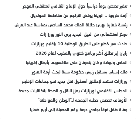
تنغير تحتضن يوماً دراسياً حول الإنتاج الثقافي لمثقفي المهجر
أزمة كروية .. الويفا يرفض التراجع عن مقاطعة المونديال
رئيسة بلغاريا تهنئ جلالة الملك محمد السادس بمناسبة عيد العرش
مركز استشفائي من الجيل الجديد يرى النور بورزازات
حادث سير خطير على الطريق الوطنية 10 بإقليم ورزازات
رايان إير تطلق أكبر برنامج شتوي بالمغرب لعام 2026
الماص ونهضة بركان يتعرفان على منافسيهما بأبطال إفريقيا
ملك إسبانيا يستقبل رئيس حكومة سبتة لبحث أزمة العبور
ورزازات تستعد لإطلاق أسطول نقل جديد نحو جماعات الإقليم
المجلس الاقليمي لورزازات يعزز النقل و الصحة باتفاقيات جديدة
الأوقاف تخصص خطبة الجمعة لـ”الوطن والمواطنة”
وفاة طفل غرقاً بوادي درعة يرفع الحصيلة إلى أربع ضحايا