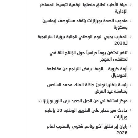
هيئة الأطباء تطلق منصتها الرقمية لتبسيط المساطر
الإدارية
مندوب الصحة بورزازات يتفقد مستوصف إيماسين
بسكورة
المغرب يحيي اليوم الوطني للجالية برؤية استراتيجية
لـ2030
تنغير تحتضن يوماً دراسياً حول الإنتاج الثقافي
لمثقفي المهجر
أزمة كروية .. الويفا يرفض التراجع عن مقاطعة
المونديال
رئيسة بلغاريا تهنئ جلالة الملك محمد السادس
بمناسبة عيد العرش
مركز استشفائي من الجيل الجديد يرى النور بورزازات
حادث سير خطير على الطريق الوطنية 10 بإقليم
ورزازات
رايان إير تطلق أكبر برنامج شتوي بالمغرب لعام
2026