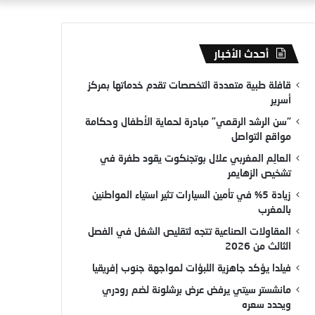
أحدث الأخبار
قافلة طبية متعددة التخصصات تقدم خدماتها بمركز
أسرير
“سن الرشد الرقمي” مبادرة لحماية الأطفال وحكامة
مواقع التواصل
العالِم المغربي علال بوتجنكوت يقود طفرة في
تشخيص الزهايمر
زيادة 5% في تأمين السيارات تثير استياء المواطنين
بالمغرب
المقاولات الصناعية تتجه لتقليص الشغل في الفصل
الثالث من 2026
فيلدا يؤكد جاهزية اللبؤات لمواجهة جنوب إفريقيا
مانشستر سيتي يرفض عرض برشلونة لضم رودري
ويحدد سعره