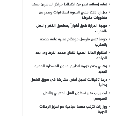
نقابة إسبانية تحذر من اكتظاظ مراكز القاصرين بسبتة
جيل زد 212 ينفي الدعوة لمظاهرات ويحذر من
منشورات مفبركة
موجة الحرارة تلحق أضراراً بمحاصيل الخضر والبصل
بالمغرب
جوميا تعين مارسيل مونكام مديرة عامة جديدة
بالمغرب
استقرار الحالة الصحية للفنان محمد القرطاوي بعد
الجراحة
وهبي يصدر دورية لتطبيق قانون المسطرة المدنية
الجديد
درعة تافيلالت تسجل أدنى مشاركة في سوق الشغل
وطنياً
آيت زينب تعزز أسطول النقل الحضري والنقل
المدرسي
ورزازات تترقب دفعة سياحية مع تعزيز الرحلات
الجوية