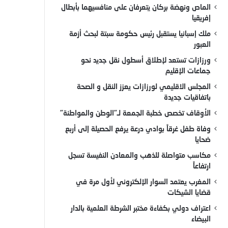
الماص ونهضة بركان يتعرفان على منافسيهما بأبطال
إفريقيا
ملك إسبانيا يستقبل رئيس حكومة سبتة لبحث أزمة
العبور
ورزازات تستعد لإطلاق أسطول نقل جديد نحو
جماعات الإقليم
المجلس الاقليمي لورزازات يعزز النقل و الصحة
باتفاقيات جديدة
الأوقاف تخصص خطبة الجمعة لـ”الوطن والمواطنة”
وفاة طفل غرقاً بوادي درعة يرفع الحصيلة إلى أربع
ضحايا
مكاسب متواصلة للذهب والمعادن النفيسة تسجل
ارتفاعاً
المغرب يعتمد السوار الإلكتروني لأول مرة في
قضايا الشيكات
اعتراف دولي بكفاءة مختبر الشرطة العلمية بالدار
البيضاء