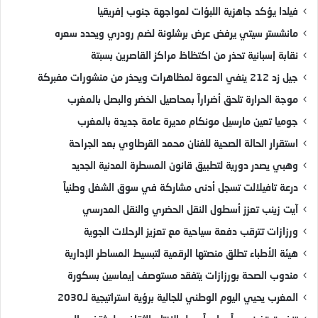
فيلدا يؤكد جاهزية اللبؤات لمواجهة جنوب إفريقيا
مانشستر سيتي يرفض عرض برشلونة لضم رودري ويحدد سعره
نقابة إسبانية تحذر من اكتظاظ مراكز القاصرين بسبتة
جيل زد 212 ينفي الدعوة لمظاهرات ويحذر من منشورات مفبركة
موجة الحرارة تلحق أضراراً بمحاصيل الخضر والبصل بالمغرب
جوميا تعين مارسيل مونكام مديرة عامة جديدة بالمغرب
استقرار الحالة الصحية للفنان محمد القرطاوي بعد الجراحة
وهبي يصدر دورية لتطبيق قانون المسطرة المدنية الجديد
درعة تافيلالت تسجل أدنى مشاركة في سوق الشغل وطنياً
آيت زينب تعزز أسطول النقل الحضري والنقل المدرسي
ورزازات تترقب دفعة سياحية مع تعزيز الرحلات الجوية
هيئة الأطباء تطلق منصتها الرقمية لتبسيط المساطر الإدارية
مندوب الصحة بورزازات يتفقد مستوصف إيماسين بسكورة
المغرب يحيي اليوم الوطني للجالية برؤية استراتيجية لـ2030