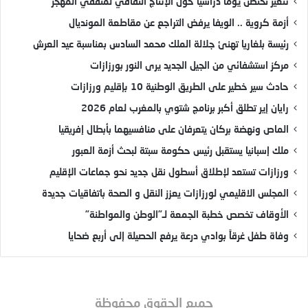
تنغير تحتضن يوماً دراسياً حول الإنتاج الثقافي لمثقفي المهجر
أزمة كروية .. الويفا يرفض التراجع عن مقاطعة المونديال
رئيسة بلغاريا تهنئ جلالة الملك محمد السادس بمناسبة عيد العرش
مركز استشفائي من الجيل الجديد يرى النور بورزازات
حادث سير خطير على الطريق الوطنية 10 بإقليم ورزازات
رايان إير تطلق أكبر برنامج شتوي بالمغرب لعام 2026
الماص ونهضة بركان يتعرفان على منافسيهما بأبطال إفريقيا
ملك إسبانيا يستقبل رئيس حكومة سبتة لبحث أزمة العبور
ورزازات تستعد لإطلاق أسطول نقل جديد نحو جماعات الإقليم
المجلس الاقليمي لورزازات يعزز النقل و الصحة باتفاقيات جديدة
الأوقاف تخصص خطبة الجمعة لـ”الوطن والمواطنة”
وفاة طفل غرقاً بوادي درعة يرفع الحصيلة إلى أربع ضحايا
جميع الحقوق محفوظة