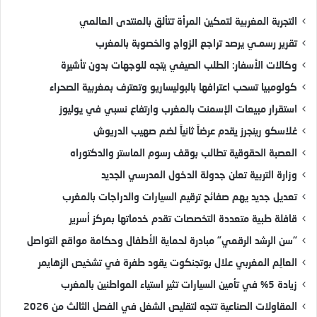
التجربة المغربية لتمكين المرأة تتألق بالمنتدى العالمي
تقرير رسمـي يرصد تراجع الزواج والخصوبة بالمغرب
وكالات الأسفار: الطلب الصيفي يتجه للوجهات بدون تأشيرة
كولومبيا تسحب اعترافها بالبوليساريو وتعترف بمغربية الصحراء
استقرار مبيعات الإسمنت بالمغرب وارتفاع نسبي في يوليوز
غلاسكو رينجرز يقدم عرضاً ثانياً لضم صهيب الدريوش
العصبة الحقوقية تطالب بوقف رسوم الماستر والدكتوراه
وزارة التربية تعلن جدولة الدخول المدرسي الجديد
تعديل جديد يهم صفائح ترقيم السيارات والدراجات بالمغرب
قافلة طبية متعددة التخصصات تقدم خدماتها بمركز أسرير
“سن الرشد الرقمي” مبادرة لحماية الأطفال وحكامة مواقع التواصل
العالِم المغربي علال بوتجنكوت يقود طفرة في تشخيص الزهايمر
زيادة 5% في تأمين السيارات تثير استياء المواطنين بالمغرب
المقاولات الصناعية تتجه لتقليص الشغل في الفصل الثالث من 2026