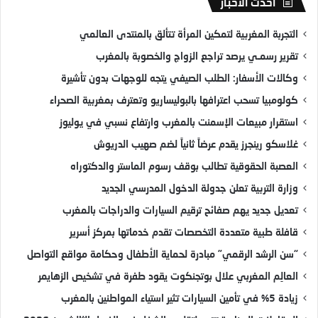
أحدث الأخبار
التجربة المغربية لتمكين المرأة تتألق بالمنتدى العالمي
تقرير رسمـي يرصد تراجع الزواج والخصوبة بالمغرب
وكالات الأسفار: الطلب الصيفي يتجه للوجهات بدون تأشيرة
كولومبيا تسحب اعترافها بالبوليساريو وتعترف بمغربية الصحراء
استقرار مبيعات الإسمنت بالمغرب وارتفاع نسبي في يوليوز
غلاسكو رينجرز يقدم عرضاً ثانياً لضم صهيب الدريوش
العصبة الحقوقية تطالب بوقف رسوم الماستر والدكتوراه
وزارة التربية تعلن جدولة الدخول المدرسي الجديد
تعديل جديد يهم صفائح ترقيم السيارات والدراجات بالمغرب
قافلة طبية متعددة التخصصات تقدم خدماتها بمركز أسرير
“سن الرشد الرقمي” مبادرة لحماية الأطفال وحكامة مواقع التواصل
العالِم المغربي علال بوتجنكوت يقود طفرة في تشخيص الزهايمر
زيادة 5% في تأمين السيارات تثير استياء المواطنين بالمغرب