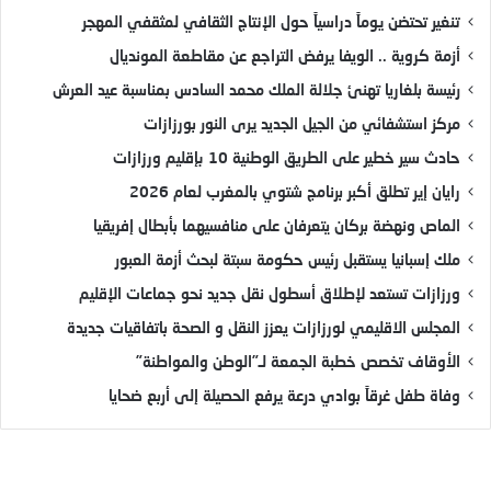
تنغير تحتضن يوماً دراسياً حول الإنتاج الثقافي لمثقفي المهجر
أزمة كروية .. الويفا يرفض التراجع عن مقاطعة المونديال
رئيسة بلغاريا تهنئ جلالة الملك محمد السادس بمناسبة عيد العرش
مركز استشفائي من الجيل الجديد يرى النور بورزازات
حادث سير خطير على الطريق الوطنية 10 بإقليم ورزازات
رايان إير تطلق أكبر برنامج شتوي بالمغرب لعام 2026
الماص ونهضة بركان يتعرفان على منافسيهما بأبطال إفريقيا
ملك إسبانيا يستقبل رئيس حكومة سبتة لبحث أزمة العبور
ورزازات تستعد لإطلاق أسطول نقل جديد نحو جماعات الإقليم
المجلس الاقليمي لورزازات يعزز النقل و الصحة باتفاقيات جديدة
الأوقاف تخصص خطبة الجمعة لـ”الوطن والمواطنة”
وفاة طفل غرقاً بوادي درعة يرفع الحصيلة إلى أربع ضحايا