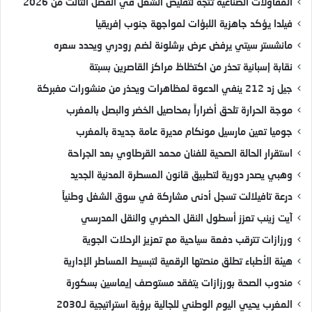
المقاولات الصناعية تتجه لتقليص الشغل في الفصل الثالث من 2026
فيلدا يؤكد جاهزية اللبؤات لمواجهة جنوب إفريقيا
مانشستر سيتي يرفض عرض برشلونة لضم رودري ويحدد سعره
نقابة إسبانية تحذر من اكتظاظ مراكز القاصرين بسبتة
جيل زد 212 ينفي الدعوة لمظاهرات ويحذر من منشورات مفبركة
موجة الحرارة تلحق أضراراً بمحاصيل الخضر والبصل بالمغرب
جوميا تعين مارسيل مونكام مديرة عامة جديدة بالمغرب
استقرار الحالة الصحية للفنان محمد القرطاوي بعد الجراحة
وهبي يصدر دورية لتطبيق قانون المسطرة المدنية الجديد
درعة تافيلالت تسجل أدنى مشاركة في سوق الشغل وطنياً
آيت زينب تعزز أسطول النقل الحضري والنقل المدرسي
ورزازات تترقب دفعة سياحية مع تعزيز الرحلات الجوية
هيئة الأطباء تطلق منصتها الرقمية لتبسيط المساطر الإدارية
مندوب الصحة بورزازات يتفقد مستوصف إيماسين بسكورة
المغرب يحيي اليوم الوطني للجالية برؤية استراتيجية لـ2030