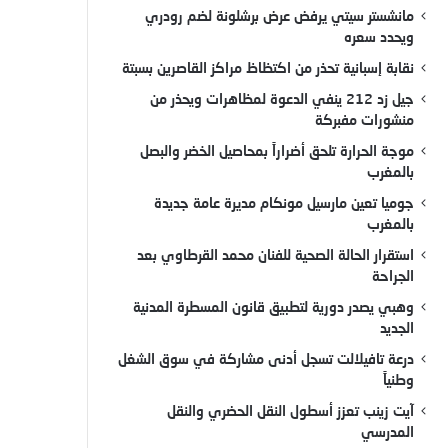
مانشستر سيتي يرفض عرض برشلونة لضم رودري
ويحدد سعره
نقابة إسبانية تحذر من اكتظاظ مراكز القاصرين بسبتة
جيل زد 212 ينفي الدعوة لمظاهرات ويحذر من
منشورات مفبركة
موجة الحرارة تلحق أضراراً بمحاصيل الخضر والبصل
بالمغرب
جوميا تعين مارسيل مونكام مديرة عامة جديدة
بالمغرب
استقرار الحالة الصحية للفنان محمد القرطاوي بعد
الجراحة
وهبي يصدر دورية لتطبيق قانون المسطرة المدنية
الجديد
درعة تافيلالت تسجل أدنى مشاركة في سوق الشغل
وطنياً
آيت زينب تعزز أسطول النقل الحضري والنقل
المدرسي