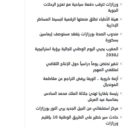
ورزازات تترقب دفعة سياحية مع تعزيز الرحلات
الجوية
هيئة الأطباء تطلق منصتها الرقمية لتبسيط المساطر
الإدارية
مندوب الصحة بورزازات يتفقد مستوصف إيماسين
بسكورة
المغرب يحيي اليوم الوطني للجالية برؤية استراتيجية
لـ2030
تنغير تحتضن يوماً دراسياً حول الإنتاج الثقافي
لمثقفي المهجر
أزمة كروية .. الويفا يرفض التراجع عن مقاطعة
المونديال
رئيسة بلغاريا تهنئ جلالة الملك محمد السادس
بمناسبة عيد العرش
مركز استشفائي من الجيل الجديد يرى النور بورزازات
حادث سير خطير على الطريق الوطنية 10 بإقليم
ورزازات