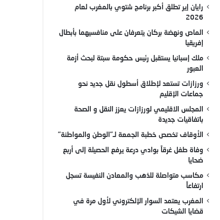
رايان إير تطلق أكبر برنامج شتوي بالمغرب لعام
2026
الماص ونهضة بركان يتعرفان على منافسيهما بأبطال
إفريقيا
ملك إسبانيا يستقبل رئيس حكومة سبتة لبحث أزمة
العبور
ورزازات تستعد لإطلاق أسطول نقل جديد نحو
جماعات الإقليم
المجلس الاقليمي لورزازات يعزز النقل و الصحة
باتفاقيات جديدة
الأوقاف تخصص خطبة الجمعة لـ”الوطن والمواطنة”
وفاة طفل غرقاً بوادي درعة يرفع الحصيلة إلى أربع
ضحايا
مكاسب متواصلة للذهب والمعادن النفيسة تسجل
ارتفاعاً
المغرب يعتمد السوار الإلكتروني لأول مرة في
قضايا الشيكات